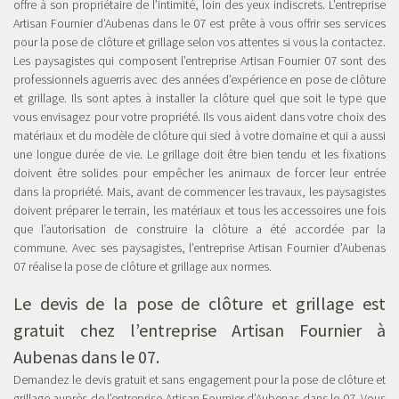
offre à son propriétaire de l’intimité, loin des yeux indiscrets. L’entreprise
Artisan Fournier d’Aubenas dans le 07 est prête à vous offrir ses services
pour la pose de clôture et grillage selon vos attentes si vous la contactez.
Les paysagistes qui composent l’entreprise Artisan Fournier 07 sont des
professionnels aguerris avec des années d’expérience en pose de clôture
et grillage. Ils sont aptes à installer la clôture quel que soit le type que
vous envisagez pour votre propriété. Ils vous aident dans votre choix des
matériaux et du modèle de clôture qui sied à votre domaine et qui a aussi
une longue durée de vie. Le grillage doit être bien tendu et les fixations
doivent être solides pour empêcher les animaux de forcer leur entrée
dans la propriété. Mais, avant de commencer les travaux, les paysagistes
doivent préparer le terrain, les matériaux et tous les accessoires une fois
que l’autorisation de construire la clôture a été accordée par la
commune. Avec ses paysagistes, l’entreprise Artisan Fournier d’Aubenas
07 réalise la pose de clôture et grillage aux normes.
Le devis de la pose de clôture et grillage est
gratuit chez l’entreprise Artisan Fournier à
Aubenas dans le 07.
Demandez le devis gratuit et sans engagement pour la pose de clôture et
grillage auprès de l’entreprise Artisan Fournier d’Aubenas dans le 07. Vous