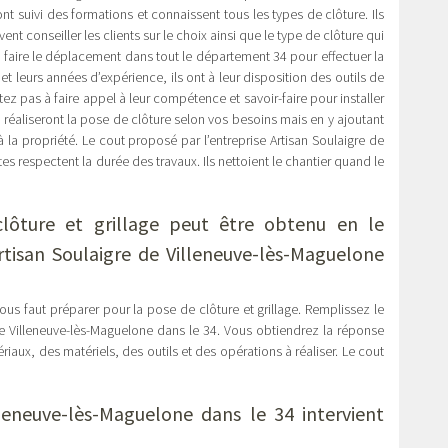
ont suivi des formations et connaissent tous les types de clôture. Ils
ent conseiller les clients sur le choix ainsi que le type de clôture qui
 à faire le déplacement dans tout le département 34 pour effectuer la
 et leurs années d’expérience, ils ont à leur disposition des outils de
itez pas à faire appel à leur compétence et savoir-faire pour installer
ls réaliseront la pose de clôture selon vos besoins mais en y ajoutant
 la propriété. Le cout proposé par l’entreprise Artisan Soulaigre de
es respectent la durée des travaux. Ils nettoient le chantier quand le
clôture et grillage peut être obtenu en le
tisan Soulaigre de Villeneuve-lès-Maguelone
us faut préparer pour la pose de clôture et grillage. Remplissez le
e de Villeneuve-lès-Maguelone dans le 34. Vous obtiendrez la réponse
riaux, des matériels, des outils et des opérations à réaliser. Le cout
lleneuve-lès-Maguelone dans le 34 intervient