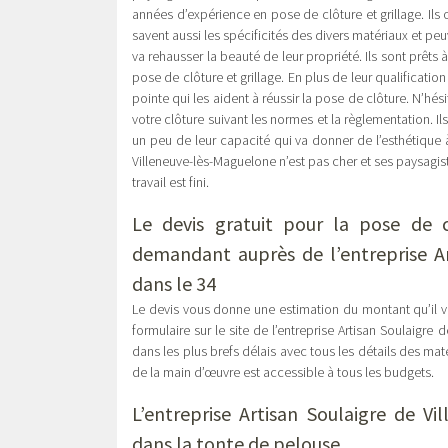
années d’expérience en pose de clôture et grillage. Ils 
savent aussi les spécificités des divers matériaux et peuv
va rehausser la beauté de leur propriété. Ils sont prêts
pose de clôture et grillage. En plus de leur qualification
pointe qui les aident à réussir la pose de clôture. N’hés
votre clôture suivant les normes et la règlementation. I
un peu de leur capacité qui va donner de l’esthétique à
Villeneuve-lès-Maguelone n’est pas cher et ses paysagist
travail est fini.
Le devis gratuit pour la pose de 
demandant auprès de l’entreprise Ar
dans le 34
Le devis vous donne une estimation du montant qu’il vo
formulaire sur le site de l’entreprise Artisan Soulaigr
dans les plus brefs délais avec tous les détails des maté
de la main d’œuvre est accessible à tous les budgets.
L’entreprise
Artisan Soulaigre de Vi
dans la tonte de pelouse