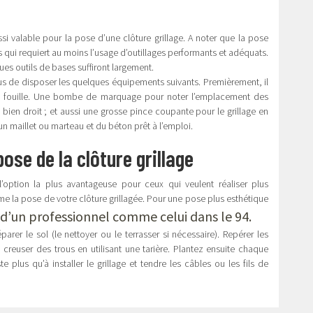
si valable pour la pose d’une clôture grillage. A noter que la pose
is qui requiert au moins l’usage d’outillages performants et adéquats.
es outils de bases suffiront largement.
ous de disposer les quelques équipements suivants. Premièrement, il
la fouille. Une bombe de marquage pour noter l’emplacement des
bien droit ; et aussi une grosse pince coupante pour le grillage en
n maillet ou marteau et du béton prêt à l’emploi.
se de la clôture grillage
t l’option la plus avantageuse pour ceux qui veulent réaliser plus
 la pose de votre clôture grillagée. Pour une pose plus esthétique
d’un professionnel comme celui dans le 94.
arer le sol (le nettoyer ou le terrasser si nécessaire). Repérer les
euser des trous en utilisant une tarière. Plantez ensuite chaque
e plus qu’à installer le grillage et tendre les câbles ou les fils de