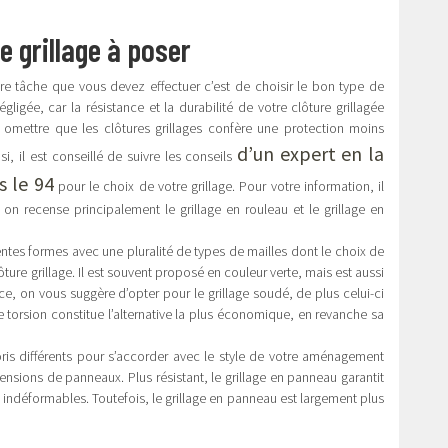
re grillage à poser
re tâche que vous devez effectuer c’est de choisir le bon type de
égligée, car la résistance et la durabilité de votre clôture grillagée
s omettre que les clôtures grillages confère une protection moins
d’un expert en la
i, il est conseillé de suivre les conseils
 le 94
pour le choix de votre grillage. Pour votre information, il
e, on recense principalement le grillage en rouleau et le grillage en
rentes formes avec une pluralité de types de mailles dont le choix de
lôture grillage. Il est souvent proposé en couleur verte, mais est aussi
nce, on vous suggère d’opter pour le grillage soudé, de plus celui-ci
e torsion constitue l’alternative la plus économique, en revanche sa
oris différents pour s’accorder avec le style de votre aménagement
imensions de panneaux. Plus résistant, le grillage en panneau garantit
té indéformables. Toutefois, le grillage en panneau est largement plus