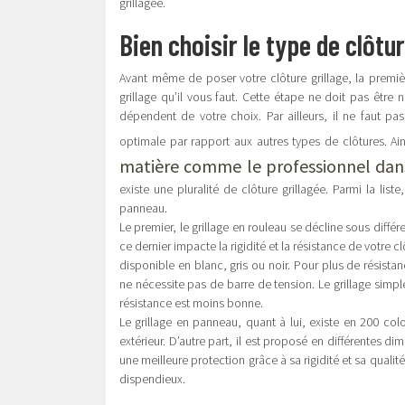
grillagée.
Bien choisir le type de clôtu
Avant même de poser votre clôture grillage, la premiè
grillage qu’il vous faut. Cette étape ne doit pas être n
dépendent de votre choix. Par ailleurs, il ne faut pa
optimale par rapport aux autres types de clôtures. Ains
matière comme le professionnel dans
existe une pluralité de clôture grillagée. Parmi la list
panneau.
Le premier, le grillage en rouleau se décline sous diffé
ce dernier impacte la rigidité et la résistance de votre c
disponible en blanc, gris ou noir. Pour plus de résista
ne nécessite pas de barre de tension. Le grillage simpl
résistance est moins bonne.
Le grillage en panneau, quant à lui, existe en 200 col
extérieur. D’autre part, il est proposé en différentes d
une meilleure protection grâce à sa rigidité et sa quali
dispendieux.