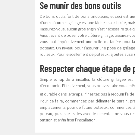
Se munir des bons outils
De bons outils font de bons bricoleurs, et ceci est aus
d’une clôture en grillage est une tâche assez facile, ma
Rassurez-vous, aucun gros engin n’est nécessaire quelqu
Aussi, avant de poser votre clôture grillage, assurez-v
vous faut impérativement une pelle ou tarière pour 
poteaux. Un niveau pour s’assurer une pose de grillage 
rouleaux. Pour le scellement de poteaux, ajoutez aussi u
Respecter chaque étape de po
Simple et rapide à installer, la clôture grillagée es
d’économie. Effectivement, vous pouvez faire vous-même
et durable dans le temps, n’hésitez pas à recourir l’aide
Pour ce faire, commencez par délimiter le terrain, prép
emplacements pour de futurs poteaux, commencez à cr
poteau, puis scellez-les avec le ciment. Il ne vous rest
tension et enfin fixer l’installation.