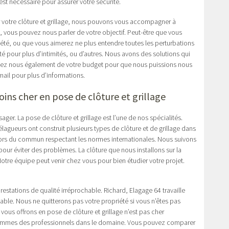
est nécessaire pour assurer votre sécurité.
r votre clôture et grillage, nous pouvons vous accompagner à
he, vous pouvez nous parler de votre objectif. Peut-être que vous
été, ou que vous aimerez ne plus entendre toutes les perturbations
été pour plus d’intimités, ou d’autres. Nous avons des solutions qui
lez nous également de votre budget pour que nous puissions nous
mail pour plus d’informations.
oins cher en pose de clôture et grillage
er. La pose de clôture et grillage est l’une de nos spécialités.
lagueurs ont construit plusieurs types de clôture et de grillage dans
x hors du commun respectant les normes internationales. Nous suivons
ur éviter des problèmes. La clôture que nous installons sur la
Notre équipe peut venir chez vous pour bien étudier votre projet.
stations de qualité irréprochable. Richard, Elagage 64 travaille
cable. Nous ne quitterons pas votre propriété si vous n’êtes pas
 vous offrons en pose de clôture et grillage n’est pas cher
 sommes des professionnels dans le domaine. Vous pouvez comparer