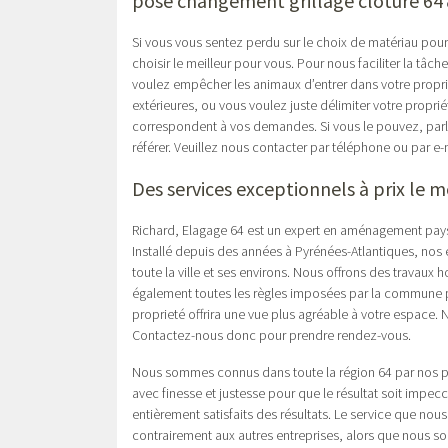
pose changement grillage clôture 64
Si vous vous sentez perdu sur le choix de matériau pou
choisir le meilleur pour vous. Pour nous faciliter la tâc
voulez empêcher les animaux d’entrer dans votre propri
extérieures, ou vous voulez juste délimiter votre propri
correspondent à vos demandes. Si vous le pouvez, par
référer. Veuillez nous contacter par téléphone ou par e-
Des services exceptionnels à prix le m
Richard, Elagage 64 est un expert en aménagement paysag
Installé depuis des années à Pyrénées-Atlantiques, nos é
toute la ville et ses environs. Nous offrons des travau
également toutes les règles imposées par la commune po
proprieté offrira une vue plus agréable à votre espace. 
Contactez-nous donc pour prendre rendez-vous.
Nous sommes connus dans toute la région 64 par nos pre
avec finesse et justesse pour que le résultat soit impec
entièrement satisfaits des résultats. Le service que nous
contrairement aux autres entreprises, alors que nous