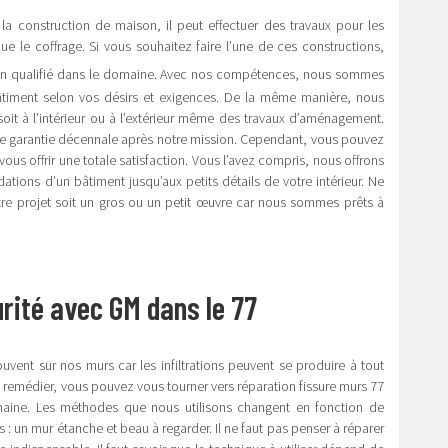
la construction de maison, il peut effectuer des travaux pour les
que le coffrage. Si vous souhaitez faire l’une de ces constructions,
ien qualifié dans le domaine. Avec nos compétences, nous sommes
âtiment selon vos désirs et exigences. De la même manière, nous
oit à l’intérieur ou à l’extérieur même des travaux d’aménagement.
ne garantie décennale après notre mission. Cependant, vous pouvez
us offrir une totale satisfaction. Vous l’avez compris, nous offrons
ions d’un bâtiment jusqu’aux petits détails de votre intérieur. Ne
otre projet soit un gros ou un petit œuvre car nous sommes prêts à
rité avec GM dans le 77
rouvent sur nos murs car les infiltrations peuvent se produire à tout
remédier, vous pouvez vous tourner vers réparation fissure murs 77
aine. Les méthodes que nous utilisons changent en fonction de
es : un mur étanche et beau à regarder. Il ne faut pas penser à réparer