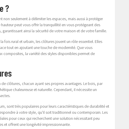
e ?
nt non seulement à délimiter les espaces, mais aussi à protéger
hauteur peut vous offrir la tranquillité en vous protégeant des
s, garantissant ainsi la sécurité de votre maison et de votre famille.
fois rural et urbain, les clôtures jouent un rôle essentiel. Elles
pace tout en ajoutant une touche de modernité. Que vous
ux composites, la variété des styles disponibles permet de
ures
on de clôtures, chacun ayant ses propres avantages. Le bois, par
étique chaleureuse et naturelle. Cependant, il nécessite un
sectes.
ium, sont très populaires pour leurs caractéristiques de durabilité et
espondre à votre style, qu'il soit traditionnel ou contemporain. Les
déales pour ceux qui recherchent une solution nécessitant peu
ues et offrent une longévité impressionnante.