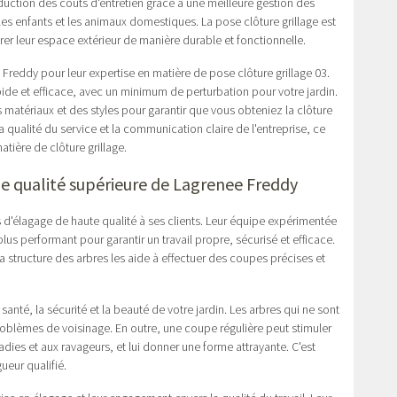
duction des coûts d'entretien grâce à une meilleure gestion des
es enfants et les animaux domestiques. La pose clôture grillage est
er leur espace extérieur de manière durable et fonctionnelle.
 Freddy pour leur expertise en matière de pose clôture grillage 03.
pide et efficace, avec un minimum de perturbation pour votre jardin.
s matériaux et des styles pour garantir que vous obteniez la clôture
a qualité du service et la communication claire de l'entreprise, ce
atière de clôture grillage.
 de qualité supérieure de Lagrenee Freddy
es d'élagage de haute qualité à ses clients. Leur équipe expérimentée
plus performant pour garantir un travail propre, sécurisé et efficace.
 structure des arbres les aide à effectuer des coupes précises et
.
santé, la sécurité et la beauté de votre jardin. Les arbres qui ne sont
roblèmes de voisinage. En outre, une coupe régulière peut stimuler
ladies et aux ravageurs, et lui donner une forme attrayante. C'est
ueur qualifié.