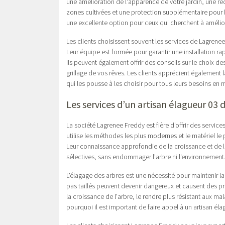
une amélioration de l'apparence de votre jardin, une ré
zones cultivées et une protection supplémentaire pour l
une excellente option pour ceux qui cherchent à amélior
Les clients choisissent souvent les services de Lagrenee
Leur équipe est formée pour garantir une installation ra
Ils peuvent également offrir des conseils sur le choix de
grillage de vos rêves. Les clients apprécient également l
qui les pousse à les choisir pour tous leurs besoins en m
Les services d’un artisan élagueur 03
La société Lagrenee Freddy est fière d'offrir des servic
utilise les méthodes les plus modernes et le matériel le 
Leur connaissance approfondie de la croissance et de la
sélectives, sans endommager l'arbre ni l'environnement
L'élagage des arbres est une nécessité pour maintenir la 
pas taillés peuvent devenir dangereux et causent des p
la croissance de l'arbre, le rendre plus résistant aux ma
pourquoi il est important de faire appel à un artisan élag