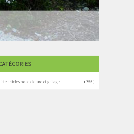
CATÉGORIES
Liste articles pose cloture et grillage
( 755 )