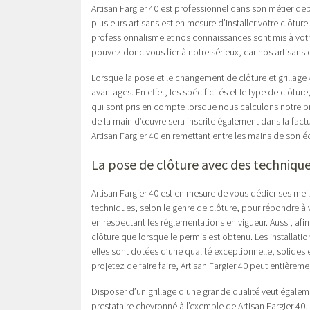
Artisan Fargier 40 est professionnel dans son métier
plusieurs artisans est en mesure d’installer votre clôtur
professionnalisme et nos connaissances sont mis à votre
pouvez donc vous fier à notre sérieux, car nos artisans
Lorsque la pose et le changement de clôture et grillage 
avantages. En effet, les spécificités et le type de clôture, l
qui sont pris en compte lorsque nous calculons notre pr
de la main d’œuvre sera inscrite également dans la factu
Artisan Fargier 40 en remettant entre les mains de son é
La pose de clôture avec des technique
Artisan Fargier 40 est en mesure de vous dédier ses mei
techniques, selon le genre de clôture, pour répondre à vo
en respectant les réglementations en vigueur. Aussi, afi
clôture que lorsque le permis est obtenu. Les installati
elles sont dotées d’une qualité exceptionnelle, solides 
projetez de faire faire, Artisan Fargier 40 peut entièrem
Disposer d’un grillage d'une grande qualité veut égaleme
prestataire chevronné à l’exemple de Artisan Fargier 40,