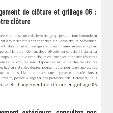
ement de clôture et grillage 06 :
tre clôture
vée. Outre la sécurité, il y le voisinage qui perturbe tout le monde en
ment d’éviter les intrusions des animaux ou des visiteurs indésirables.
e à l’habitation et au paysage environnant même, surtout en optant
ge est à la fois un élément décoratif extérieur et facile à installer. La
gtemps, surtout que cette clôture est faite avec des aciers résistants
modèles de clôtures sont disponibles sur le marché de clôtures
es hauteurs et styles désirés, pourtant opter pour le grillage est très
ux. Toutefois, il faut que la technique de pose soit assurée, alors si
s travaux, pensez à engager des professionnels. Justement, nous
ose et changement de clôture en grillage 06
ement extérieurs, consultez nos